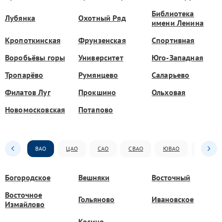
Библиотека
Лубянка
Охотный Ряд
имени Ленина
Кропоткинская
Фрунзенская
Спортивная
Воробьёвы горы
Университет
Юго-Западная
Тропарёво
Румянцево
Саларьево
Филатов Луг
Прокшино
Ольховая
Новомосковская
Потапово
ВАО
ЦАО
САО
СВАО
ЮВАО
ЮАО
Богородское
Вешняки
Восточный
Восточное
Гольяново
Ивановское
Измайлово
Косино-