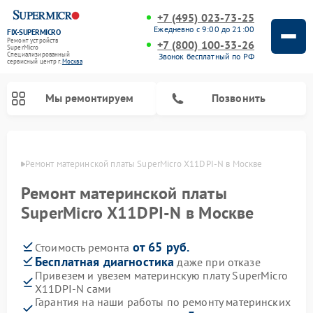
+7 (495) 023-73-25
Ежедневно с 9:00 до 21:00
FIX-SUPERMICRO
Ремонт устройств
+7 (800) 100-33-26
SuperMicro
Специализированный
Звонок бесплатный по РФ
cервисный центр г.
Москва
Мы ремонтируем
Позвонить
оскве
Ремонт материнской платы SuperMicro X11DPI-N в Москве
Ремонт материнской платы
SuperMicro X11DPI-N в Москве
от 65 руб.
Стоимость ремонта
Бесплатная диагностика
даже при отказе
Привезем и увезем материнскую плату SuperMicro
X11DPI-N сами
Гарантия на наши работы по ремонту материнских