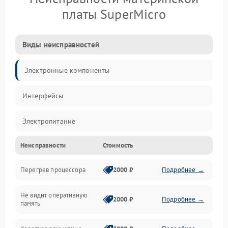
платы SuperMicro
Виды неисправностей
Электронные компоненты
Интерфейсы
Электропитание
Неисправности
Стоимость
Корпус/Герметичность
Перегрев процессора
2000 ₽
Подробнее →
Механика
Не видит оперативную
ПО/Микропрограмма
2000 ₽
Подробнее →
память