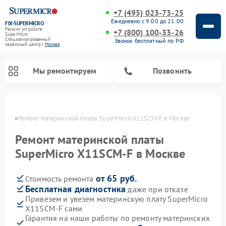
+7 (495) 023-73-25
Ежедневно с 9:00 до 21:00
FIX-SUPERMICRO
Ремонт устройств
+7 (800) 100-33-26
SuperMicro
Специализированный
Звонок бесплатный по РФ
cервисный центр г.
Москва
Мы ремонтируем
Позвонить
оскве
Ремонт материнской платы SuperMicro X11SCM-F в Москве
Ремонт материнской платы
SuperMicro X11SCM-F в Москве
от 65 руб.
Стоимость ремонта
Бесплатная диагностика
даже при отказе
Привезем и увезем материнскую плату SuperMicro
X11SCM-F сами
Гарантия на наши работы по ремонту материнских