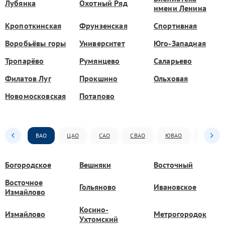
Лубянка
Охотный Ряд
имени Ленина
Кропоткинская
Фрунзенская
Спортивная
Воробьёвы горы
Университет
Юго-Западная
Тропарёво
Румянцево
Саларьево
Филатов Луг
Прокшино
Ольховая
Новомосковская
Потапово
ВАО
ЦАО
САО
СВАО
ЮВАО
ЮАО
Богородское
Вешняки
Восточный
Восточное
Гольяново
Ивановское
Измайлово
Косино-
Измайлово
Метрогородок
Ухтомский