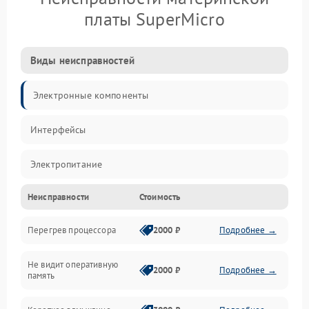
платы SuperMicro
Виды неисправностей
Электронные компоненты
Интерфейсы
Электропитание
Неисправности
Стоимость
Корпус/Герметичность
Перегрев процессора
2000 ₽
Подробнее →
Механика
Не видит оперативную
ПО/Микропрограмма
2000 ₽
Подробнее →
память