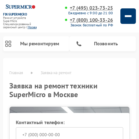
+7 (495) 023-73-25
Ежедневно с 9:00 до 21:00
FIX-SUPERMICRO
Ремонт устройств
+7 (800) 100-33-26
SuperMicro
Специализированный
Звонок бесплатный по РФ
cервисный центр г.
Москва
Мы ремонтируем
Позвонить
Главная
Заявка на ремонт
Ремонт материнских плат SuperMicro
Заявка на ремонт техники
SuperMicro в Москве
Контактный телефон: