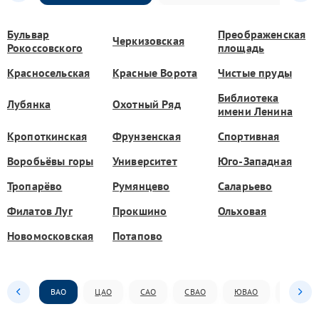
Бульвар
Преображенская
Черкизовская
Рокоссовского
площадь
Красносельская
Красные Ворота
Чистые пруды
Библиотека
Лубянка
Охотный Ряд
имени Ленина
Кропоткинская
Фрунзенская
Спортивная
Воробьёвы горы
Университет
Юго-Западная
Тропарёво
Румянцево
Саларьево
Филатов Луг
Прокшино
Ольховая
Новомосковская
Потапово
ВАО
ЦАО
САО
СВАО
ЮВАО
ЮАО