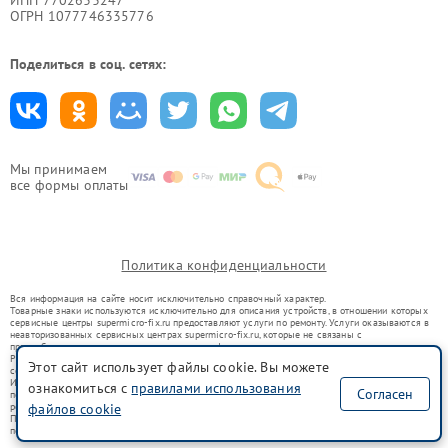
ИНН 7702633247
ОГРН 1077746335776
Поделиться в соц. сетях:
Мы принимаем
все формы оплаты
Политика конфиденциальности
Вся информация на сайте носит исключительно справочный характер.
Товарные знаки используются исключительно для описания устройств, в отношении которых
сервисные центры supermicro-fix.ru предоставляют услуги по ремонту. Услуги оказываются в
неавторизованных сервисных центрах supermicro-fix.ru, которые не связаны с
правообладателями товарных знаков или их официальными представителями.
Ремонт осуществляется для устройств, уже введенных в гражданский оборот в соответствии
Этот сайт использует файлы cookie. Вы можете
со статьей 1487 ГК РФ.
Использование товарных знаков не преследует цели индивидуализации услуг или введения
ознакомиться с
правилами использования
Согласен
потребителей в заблуждение, а служит для информирования о предоставляемых услугах по
файлов cookie
ремонту техники указанных брендов.
Представленная на сайте информация не является публичной офертой, определяемой
положениями Статьи 437(2) Гражданского кодекса РФ