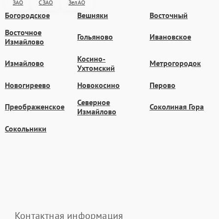
ЗАО
СЗАО
ЗелАО
Богородское
Вешняки
Восточный
Восточное
Гольяново
Ивановское
Измайлово
Косино-
Измайлово
Метрогородок
Ухтомский
Новогиреево
Новокосино
Перово
Северное
Преображенское
Соколиная Гора
Измайлово
Сокольники
Контактная информация