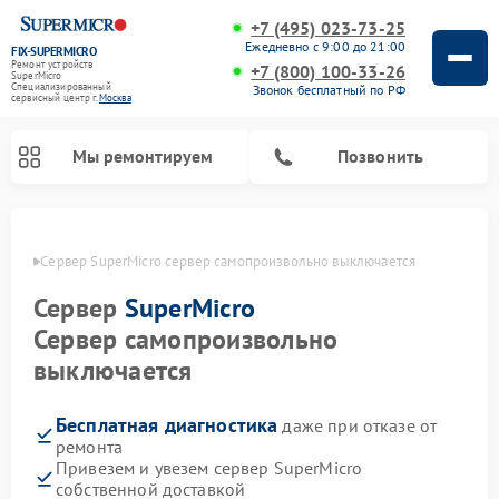
+7 (495) 023-73-25
Ежедневно с 9:00 до 21:00
FIX-SUPERMICRO
Ремонт устройств
+7 (800) 100-33-26
SuperMicro
Специализированный
Звонок бесплатный по РФ
cервисный центр г.
Москва
Мы ремонтируем
Позвонить
оскве
Сервер SuperMicro сервер самопроизвольно выключается
Ремонт материнских плат SuperMicro
Сервер
SuperMicro
Сервер самопроизвольно
выключается
Бесплатная диагностика
даже при отказе от
ремонта
Привезем и увезем сервер SuperMicro
собственной доставкой