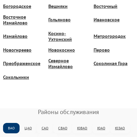
Богородское
Вешняки
Восточный
Восточное
Гольяново
Ивановское
Измайлово
Косино-
Измайлово
Метрогородок
Ухтомский
Новогиреево
Новокосино
Перово
Северное
Преображенское
Соколиная Гора
Измайлово
Сокольники
Районы обслуживания
ВАО
ЦАО
САО
СВАО
ЮВАО
ЮАО
ЮЗАО