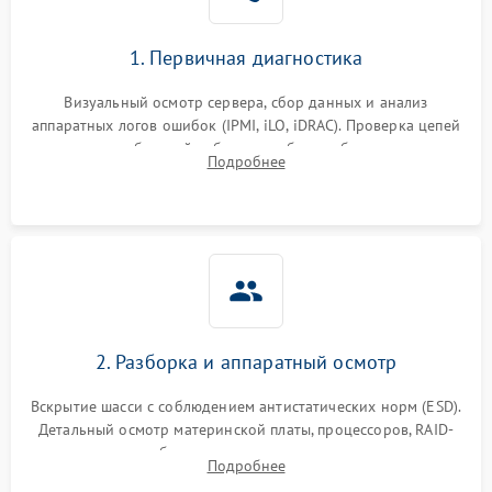
1. Первичная диагностика
Визуальный осмотр сервера, сбор данных и анализ
аппаратных логов ошибок (IPMI, iLO, iDRAC). Проверка цепей
питания и базовой работоспособности без вскрытия
Подробнее
корпуса для быстрой локализации сбоя.
2. Разборка и аппаратный осмотр
Вскрытие шасси с соблюдением антистатических норм (ESD).
Детальный осмотр материнской платы, процессоров, RAID-
контроллеров и блоков питания на наличие термических
Подробнее
повреждений, прогаров или окислений.