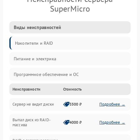
SuperMicro
Виды неисправностей
Накопители и RAID
Питание и электрика
Программное обеспечение и ОС
Неисправности
Стоимость
Охлаждение и температура
Сервер не видит диски
3500 ₽
Подробнее →
Материнская плата и процессор
Выпал диск из RAID-
Сеть и коммуникации
4000 ₽
Подробнее →
массива
BIOS / прошивки