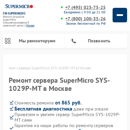
+7 (495) 023-73-25
Ежедневно с 9:00 до 21:00
FIX-SUPERMICRO
Ремонт устройств
+7 (800) 100-33-26
SuperMicro
Специализированный
Звонок бесплатный по РФ
cервисный центр г.
Москва
Мы ремонтируем
Позвонить
е
Ремонт сервера SuperMicro SYS-1029P-MT в Москве
Ремонт материнских плат SuperMicro
Ремонт сервера SuperMicro SYS-
1029P-MT в Москве
от 865 руб.
Стоимость ремонта
Бесплатная диагностика
даже при отказе
Привезем и увезем сервер SuperMicro SYS-1029P-
MT сами
Гарантия на наши работы по ремонту серверов