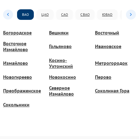
ВАО
ЦАО
САО
СВАО
ЮВАО
ЮАО
Богородское
Вешняки
Восточный
Восточное
Гольяново
Ивановское
Измайлово
Косино-
Измайлово
Метрогородок
Ухтомский
Новогиреево
Новокосино
Перово
Северное
Преображенское
Соколиная Гора
Измайлово
Сокольники