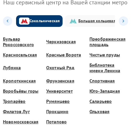
Наш сервисный центр на Вашей станции метро
Сокольническая
Большая кольцевая
Бульвар
Преображенская
Черкизовская
Рокоссовского
площадь
Красносельская
Красные Ворота
Чистые пруды
Библиотека
Лубянка
Охотный Ряд
имени Ленина
Кропоткинская
Фрунзенская
Спортивная
Воробьёвы горы
Университет
Юго-Западная
Тропарёво
Румянцево
Саларьево
Филатов Луг
Прокшино
Ольховая
Новомосковская
Потапово