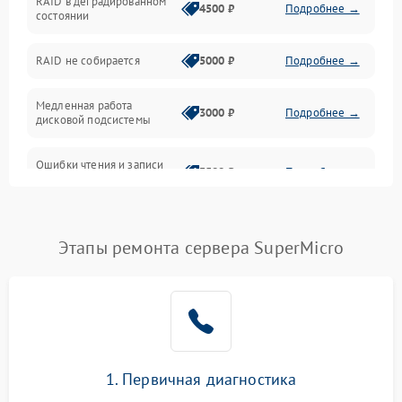
RAID в деградированном
4500 ₽
Подробнее →
состоянии
Оперативная память
RAID не собирается
5000 ₽
Подробнее →
Корпус и механика
Медленная работа
3000 ₽
Подробнее →
дисковой подсистемы
Контроллеры и интерфейсы
Ошибки чтения и записи
Виртуализация и сервисы
3500 ₽
Подробнее →
данных
Влага и внешние воздействия
Потеря данных
5000 ₽
Подробнее →
Этапы ремонта сервера SuperMicro
Программные сбои
Общие поломки
Система охлаждения
1. Первичная диагностика
Режим работы