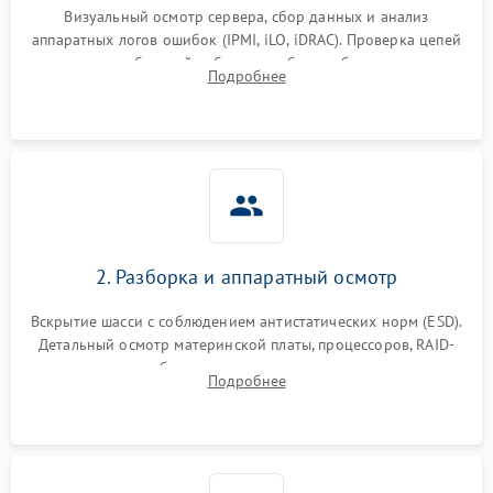
Визуальный осмотр сервера, сбор данных и анализ
аппаратных логов ошибок (IPMI, iLO, iDRAC). Проверка цепей
Влага и внешные воздействия
питания и базовой работоспособности без вскрытия
Подробнее
корпуса для быстрой локализации сбоя.
2. Разборка и аппаратный осмотр
Вскрытие шасси с соблюдением антистатических норм (ESD).
Детальный осмотр материнской платы, процессоров, RAID-
контроллеров и блоков питания на наличие термических
Подробнее
повреждений, прогаров или окислений.